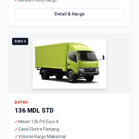
✓
Medium Duty Kargo
Detail & Harga
EURO 4
DUTRO
136 MDL STD
✓
Mesin 136 PS Euro 4
✓
Sasis Ekstra Panjang
✓
Volume Kargo Maksimal