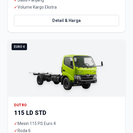
✓
Sasis Panjang
✓
Volume Kargo Ekstra
Detail & Harga
EURO 4
DUTRO
115 LD STD
✓
Mesin 115 PS Euro 4
✓
Roda 6