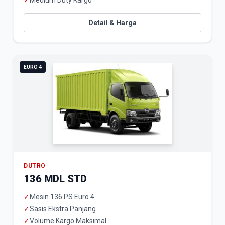
✓
Medium Duty Kargo
Detail & Harga
EURO 4
DUTRO
136 MDL STD
✓
Mesin 136 PS Euro 4
✓
Sasis Ekstra Panjang
✓
Volume Kargo Maksimal