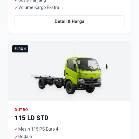
✓
Sasis Panjang
✓
Volume Kargo Ekstra
Detail & Harga
EURO 4
DUTRO
115 LD STD
✓
Mesin 115 PS Euro 4
✓
Roda 6