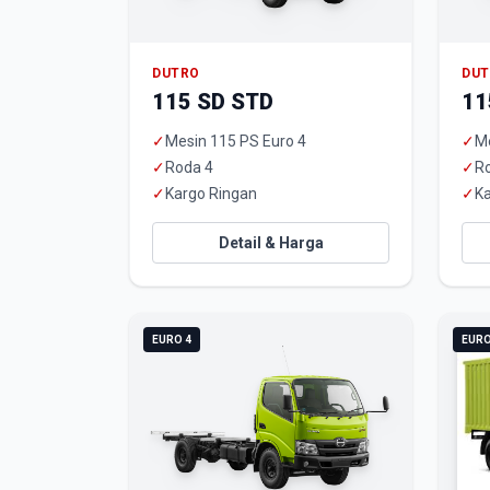
DUTRO
DU
115 SD STD
11
✓
Mesin 115 PS Euro 4
✓
Me
✓
Roda 4
✓
R
✓
Kargo Ringan
✓
Ka
Detail & Harga
EURO 4
EURO