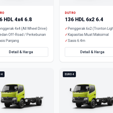
TRO
DUTRO
6 HDL 4x4 6.8
136 HDL 6x2 6.4
nggerak 4x4 (All Wheel Drive)
✓
Penggerak 6x2 (Tronton Ligh
edan Off-Road / Perkebunan
✓
Kapasitas Muat Maksimal
sis Panjang
✓
Sasis 6.4m
Detail & Harga
Detail & Harga
 4
EURO 4