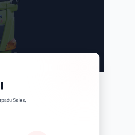
I
erpadu Sales,