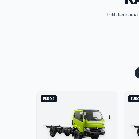
Pilih kendaraa
EURO 4
EURO