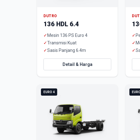
DUTRO
DU
136 HDL 6.4
13
✓
Mesin 136 PS Euro 4
✓
Pe
✓
Transmisi Kuat
✓
M
✓
Sasis Panjang 6.4m
✓
Sa
Detail & Harga
EURO 4
EURO