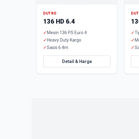
DUTRO
DU
136 HD 6.4
13
✓
Mesin 136 PS Euro 4
✓
Ti
✓
Heavy Duty Kargo
✓
M
✓
Sasis 6.4m
✓
Sa
Detail & Harga