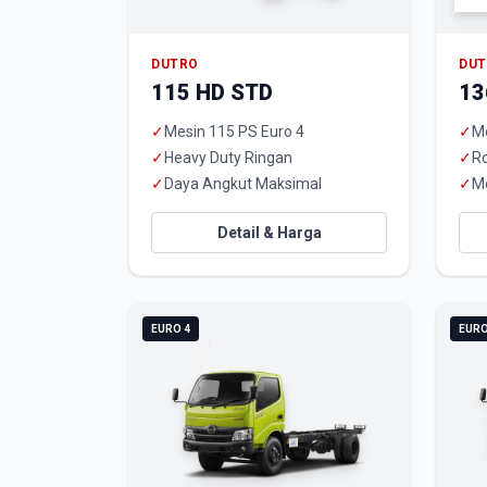
DUTRO
DU
115 HD STD
13
✓
Mesin 115 PS Euro 4
✓
Me
✓
Heavy Duty Ringan
✓
R
✓
Daya Angkut Maksimal
✓
M
Detail & Harga
EURO 4
EURO