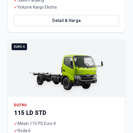
✓
Sasis Panjang
✓
Volume Kargo Ekstra
Detail & Harga
EURO 4
DUTRO
115 LD STD
✓
Mesin 115 PS Euro 4
✓
Roda 6