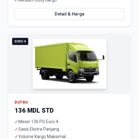
✓
Medium Duty Kargo
Detail & Harga
EURO 4
DUTRO
136 MDL STD
✓
Mesin 136 PS Euro 4
✓
Sasis Ekstra Panjang
✓
Volume Kargo Maksimal