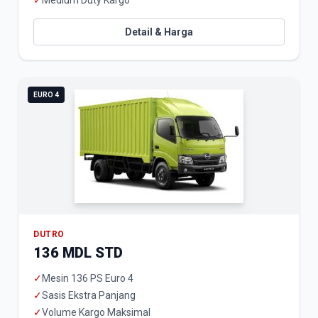
✓
Medium Duty Kargo
Detail & Harga
EURO 4
DUTRO
136 MDL STD
✓
Mesin 136 PS Euro 4
✓
Sasis Ekstra Panjang
✓
Volume Kargo Maksimal