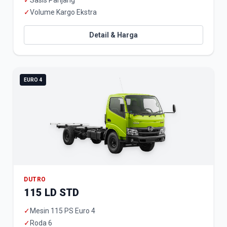
✓
Sasis Panjang
✓
Volume Kargo Ekstra
Detail & Harga
EURO 4
DUTRO
115 LD STD
✓
Mesin 115 PS Euro 4
✓
Roda 6