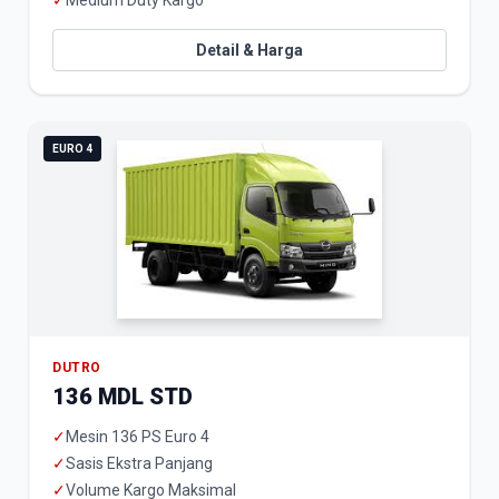
✓
Medium Duty Kargo
Detail & Harga
EURO 4
DUTRO
136 MDL STD
✓
Mesin 136 PS Euro 4
✓
Sasis Ekstra Panjang
✓
Volume Kargo Maksimal