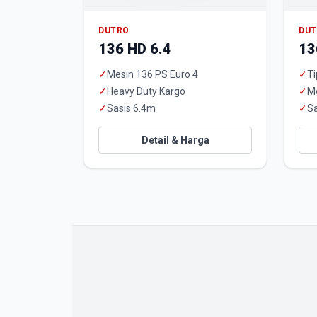
DUTRO
DU
136 HD 6.4
13
✓
Mesin 136 PS Euro 4
✓
Ti
✓
Heavy Duty Kargo
✓
M
✓
Sasis 6.4m
✓
Sa
Detail & Harga