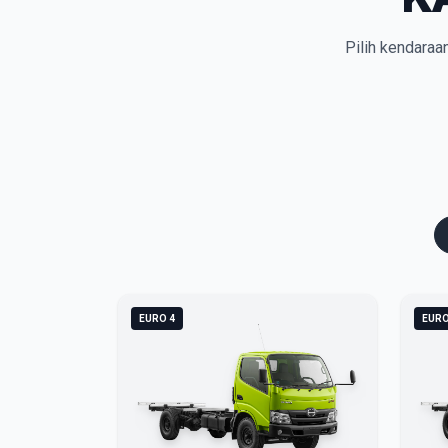
Pilih kendaraa
EURO 4
EURO