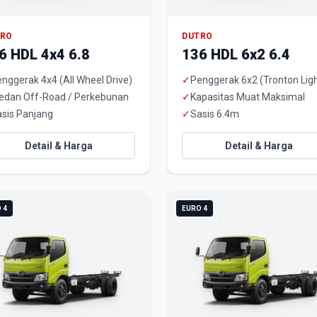
TRO
DUTRO
6 HDL 4x4 6.8
136 HDL 6x2 6.4
nggerak 4x4 (All Wheel Drive)
✓
Penggerak 6x2 (Tronton Ligh
edan Off-Road / Perkebunan
✓
Kapasitas Muat Maksimal
sis Panjang
✓
Sasis 6.4m
Detail & Harga
Detail & Harga
 4
EURO 4