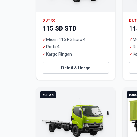
DUTRO
DU
115 SD STD
11
✓
Mesin 115 PS Euro 4
✓
Me
✓
Roda 4
✓
R
✓
Kargo Ringan
✓
Ka
Detail & Harga
EURO 4
EURO