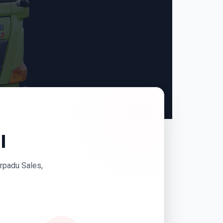
I
erpadu Sales,