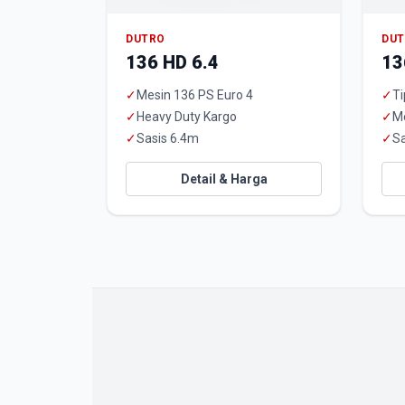
DUTRO
DU
136 HD 6.4
13
✓
Mesin 136 PS Euro 4
✓
Ti
✓
Heavy Duty Kargo
✓
M
✓
Sasis 6.4m
✓
Sa
Detail & Harga