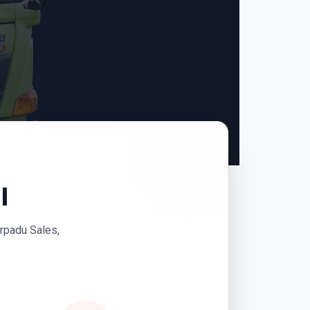
I
erpadu Sales,