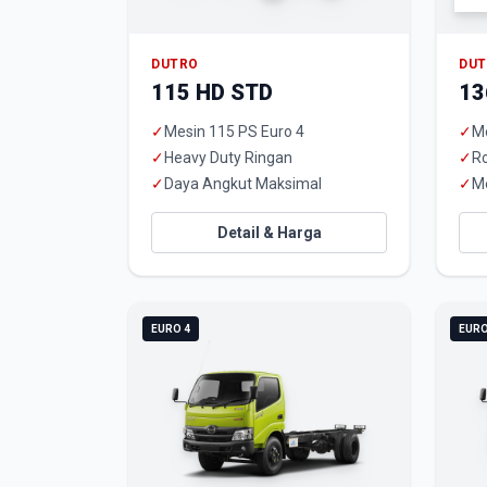
DUTRO
DU
115 HD STD
13
✓
Mesin 115 PS Euro 4
✓
Me
✓
Heavy Duty Ringan
✓
R
✓
Daya Angkut Maksimal
✓
M
Detail & Harga
EURO 4
EURO