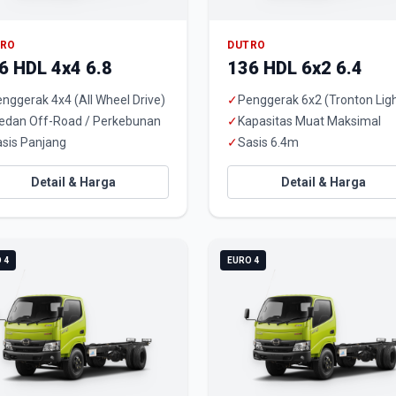
TRO
DUTRO
6 HDL 4x4 6.8
136 HDL 6x2 6.4
nggerak 4x4 (All Wheel Drive)
✓
Penggerak 6x2 (Tronton Ligh
edan Off-Road / Perkebunan
✓
Kapasitas Muat Maksimal
sis Panjang
✓
Sasis 6.4m
Detail & Harga
Detail & Harga
 4
EURO 4