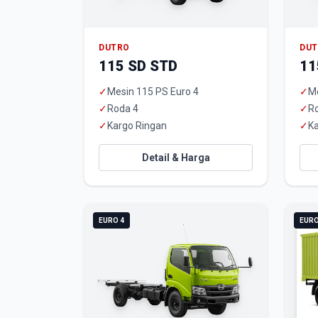
DUTRO
DU
115 SD STD
11
✓
Mesin 115 PS Euro 4
✓
Me
✓
Roda 4
✓
R
✓
Kargo Ringan
✓
Ka
Detail & Harga
EURO 4
EURO