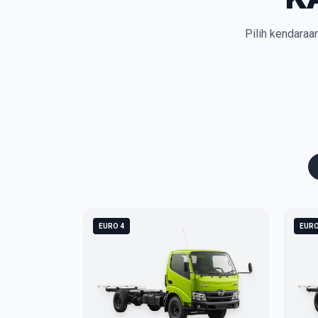
Pilih kendaraa
EURO 4
EURO