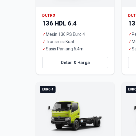
DUTRO
DU
136 HDL 6.4
13
✓
Mesin 136 PS Euro 4
✓
Pe
✓
Transmisi Kuat
✓
M
✓
Sasis Panjang 6.4m
✓
Sa
Detail & Harga
EURO 4
EURO