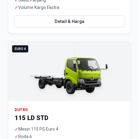
✓
Sasis Panjang
✓
Volume Kargo Ekstra
Detail & Harga
EURO 4
DUTRO
115 LD STD
✓
Mesin 115 PS Euro 4
✓
Roda 6