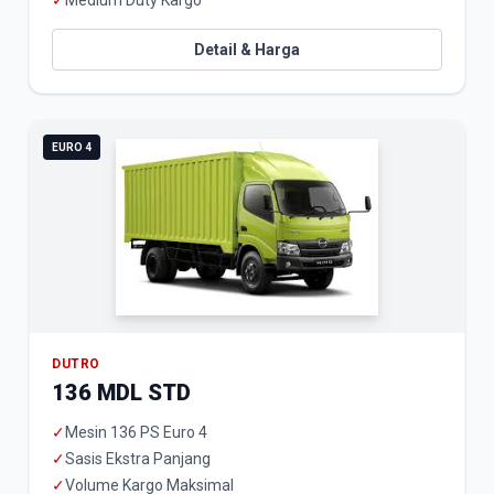
✓
Medium Duty Kargo
Detail & Harga
EURO 4
DUTRO
136 MDL STD
✓
Mesin 136 PS Euro 4
✓
Sasis Ekstra Panjang
✓
Volume Kargo Maksimal