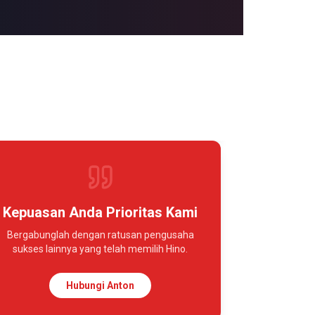
Kepuasan Anda Prioritas Kami
Bergabunglah dengan ratusan pengusaha
sukses lainnya yang telah memilih Hino.
Hubungi Anton