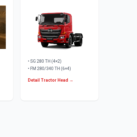
• SG 280 TH (4×2)
• FM 280/340 TH (6×4)
Detail Tractor Head →