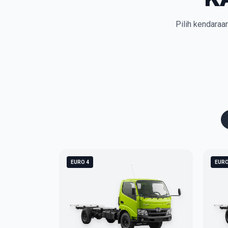
Pilih kendaraa
EURO 4
EURO