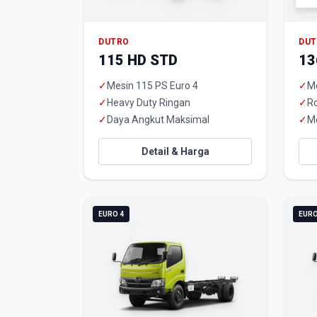
DUTRO
DU
115 HD STD
13
✓
Mesin 115 PS Euro 4
✓
Me
✓
Heavy Duty Ringan
✓
R
✓
Daya Angkut Maksimal
✓
M
Detail & Harga
EURO 4
EURO