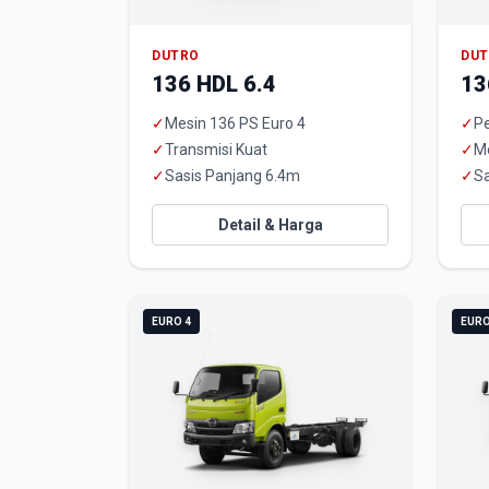
DUTRO
DU
136 HDL 6.4
13
✓
Mesin 136 PS Euro 4
✓
Pe
✓
Transmisi Kuat
✓
M
✓
Sasis Panjang 6.4m
✓
Sa
Detail & Harga
EURO 4
EURO