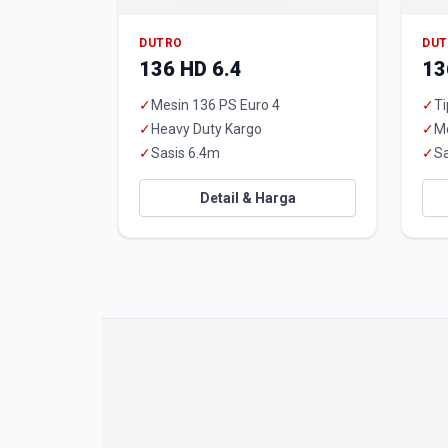
DUTRO
DU
136 HD 6.4
13
✓
Mesin 136 PS Euro 4
✓
Ti
✓
Heavy Duty Kargo
✓
M
✓
Sasis 6.4m
✓
Sa
Detail & Harga