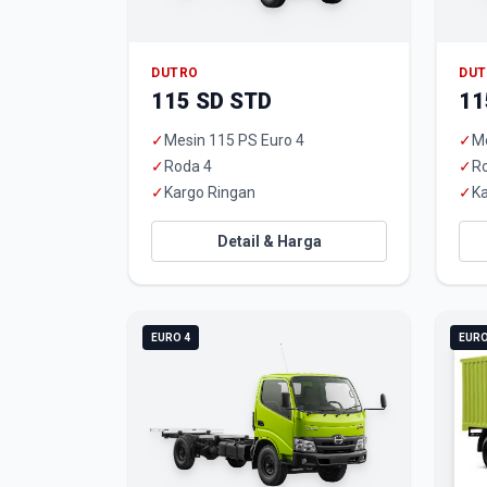
DUTRO
DU
115 SD STD
11
✓
Mesin 115 PS Euro 4
✓
Me
✓
Roda 4
✓
R
✓
Kargo Ringan
✓
Ka
Detail & Harga
EURO 4
EURO