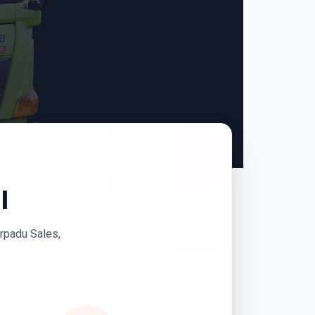
I
erpadu Sales,