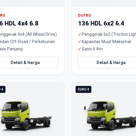
TRO
DUTRO
6 HDL 4x4 6.8
136 HDL 6x2 6.4
nggerak 4x4 (All Wheel Drive)
✓
Penggerak 6x2 (Tronton Ligh
edan Off-Road / Perkebunan
✓
Kapasitas Muat Maksimal
sis Panjang
✓
Sasis 6.4m
Detail & Harga
Detail & Harga
 4
EURO 4