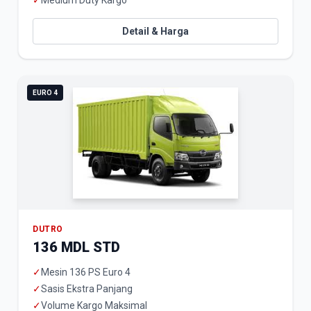
✓
Medium Duty Kargo
Detail & Harga
EURO 4
DUTRO
136 MDL STD
✓
Mesin 136 PS Euro 4
✓
Sasis Ekstra Panjang
✓
Volume Kargo Maksimal