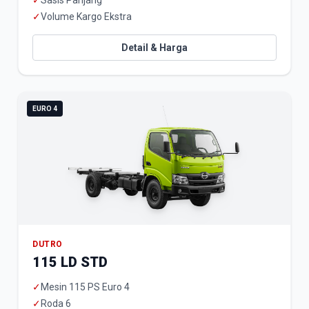
✓
Sasis Panjang
✓
Volume Kargo Ekstra
Detail & Harga
EURO 4
DUTRO
115 LD STD
✓
Mesin 115 PS Euro 4
✓
Roda 6