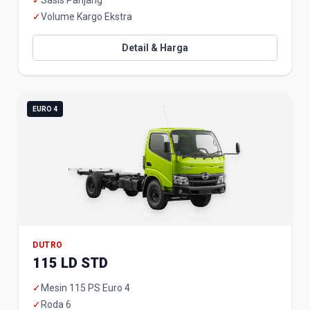
✓
Sasis Panjang
✓
Volume Kargo Ekstra
Detail & Harga
EURO 4
DUTRO
115 LD STD
✓
Mesin 115 PS Euro 4
✓
Roda 6