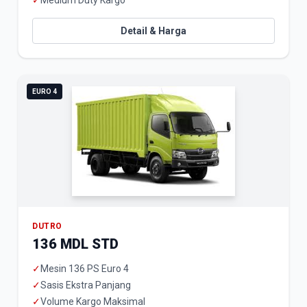
✓
Medium Duty Kargo
Detail & Harga
EURO 4
DUTRO
136 MDL STD
✓
Mesin 136 PS Euro 4
✓
Sasis Ekstra Panjang
✓
Volume Kargo Maksimal