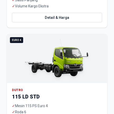
✓
Sasis Panjang
✓
Volume Kargo Ekstra
Detail & Harga
EURO 4
DUTRO
115 LD STD
✓
Mesin 115 PS Euro 4
✓
Roda 6