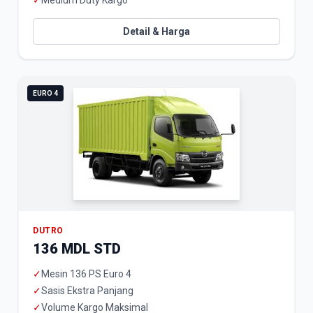
✓
Medium Duty Kargo
Detail & Harga
EURO 4
DUTRO
136 MDL STD
✓
Mesin 136 PS Euro 4
✓
Sasis Ekstra Panjang
✓
Volume Kargo Maksimal