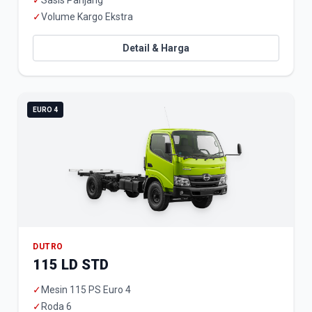
✓
Sasis Panjang
✓
Volume Kargo Ekstra
Detail & Harga
EURO 4
DUTRO
115 LD STD
✓
Mesin 115 PS Euro 4
✓
Roda 6