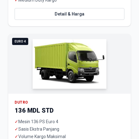
✓
Medium Duty Kargo
Detail & Harga
EURO 4
DUTRO
136 MDL STD
✓
Mesin 136 PS Euro 4
✓
Sasis Ekstra Panjang
✓
Volume Kargo Maksimal