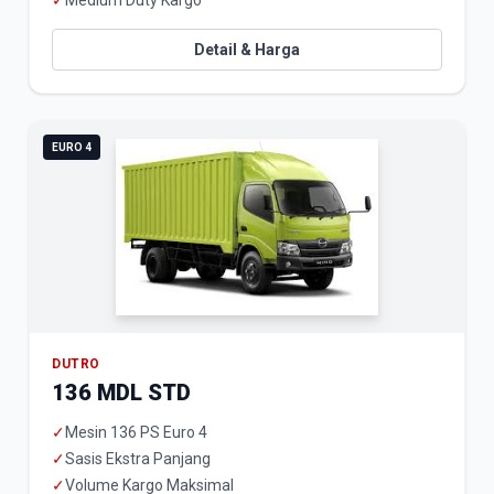
✓
Medium Duty Kargo
Detail & Harga
EURO 4
DUTRO
136 MDL STD
✓
Mesin 136 PS Euro 4
✓
Sasis Ekstra Panjang
✓
Volume Kargo Maksimal