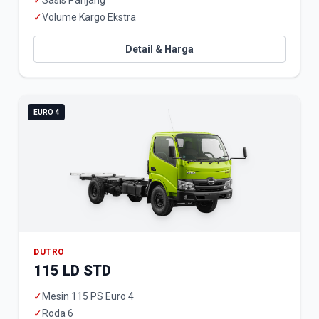
✓
Sasis Panjang
✓
Volume Kargo Ekstra
Detail & Harga
EURO 4
DUTRO
115 LD STD
✓
Mesin 115 PS Euro 4
✓
Roda 6