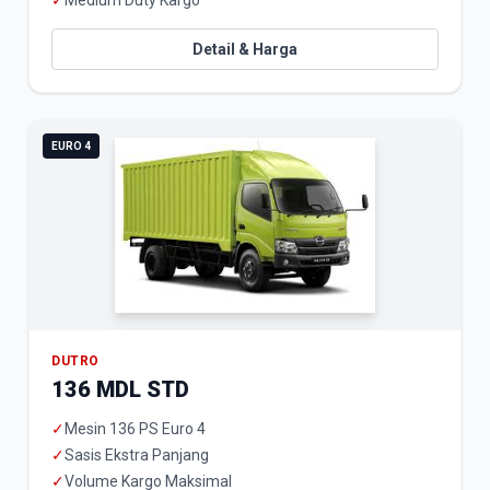
✓
Medium Duty Kargo
Detail & Harga
EURO 4
DUTRO
136 MDL STD
✓
Mesin 136 PS Euro 4
✓
Sasis Ekstra Panjang
✓
Volume Kargo Maksimal