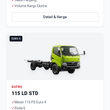
✓
Sasis Panjang
✓
Volume Kargo Ekstra
Detail & Harga
EURO 4
DUTRO
115 LD STD
✓
Mesin 115 PS Euro 4
✓
Roda 6