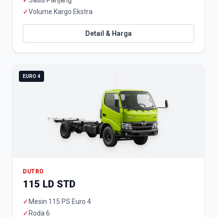
✓
Sasis Panjang
✓
Volume Kargo Ekstra
Detail & Harga
EURO 4
DUTRO
115 LD STD
✓
Mesin 115 PS Euro 4
✓
Roda 6