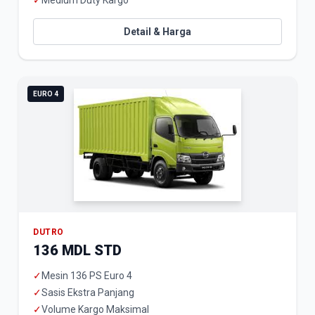
✓
Medium Duty Kargo
Detail & Harga
EURO 4
DUTRO
136 MDL STD
✓
Mesin 136 PS Euro 4
✓
Sasis Ekstra Panjang
✓
Volume Kargo Maksimal