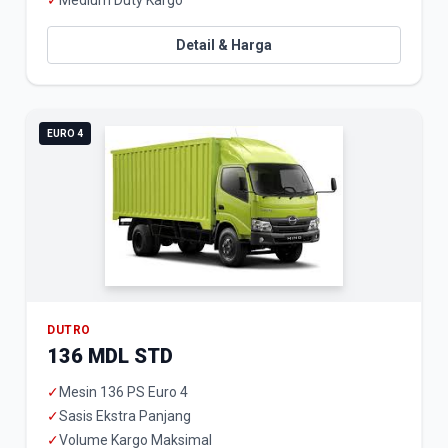
✓
Medium Duty Kargo
Detail & Harga
EURO 4
DUTRO
136 MDL STD
✓
Mesin 136 PS Euro 4
✓
Sasis Ekstra Panjang
✓
Volume Kargo Maksimal