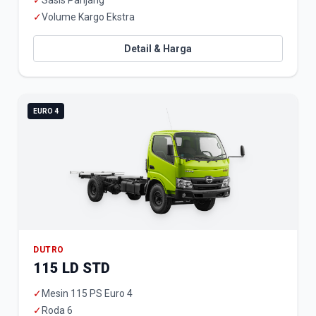
✓
Sasis Panjang
✓
Volume Kargo Ekstra
Detail & Harga
EURO 4
DUTRO
115 LD STD
✓
Mesin 115 PS Euro 4
✓
Roda 6