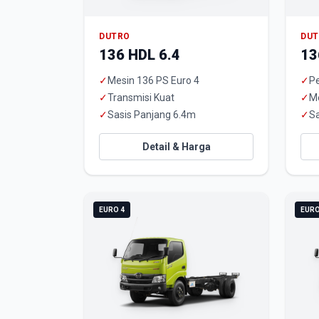
DUTRO
DU
136 HDL 6.4
13
✓
Mesin 136 PS Euro 4
✓
Pe
✓
Transmisi Kuat
✓
M
✓
Sasis Panjang 6.4m
✓
Sa
Detail & Harga
EURO 4
EURO