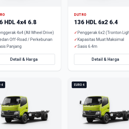
TRO
DUTRO
6 HDL 4x4 6.8
136 HDL 6x2 6.4
nggerak 4x4 (All Wheel Drive)
✓
Penggerak 6x2 (Tronton Ligh
edan Off-Road / Perkebunan
✓
Kapasitas Muat Maksimal
sis Panjang
✓
Sasis 6.4m
Detail & Harga
Detail & Harga
 4
EURO 4