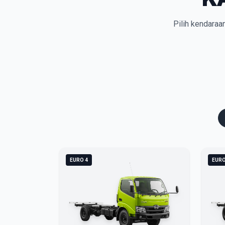
Pilih kendaraa
EURO 4
EURO