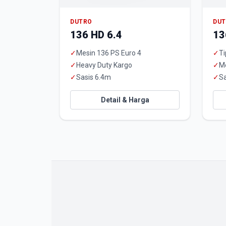
DUTRO
DU
136 HD 6.4
13
✓
Mesin 136 PS Euro 4
✓
Ti
✓
Heavy Duty Kargo
✓
M
✓
Sasis 6.4m
✓
Sa
Detail & Harga