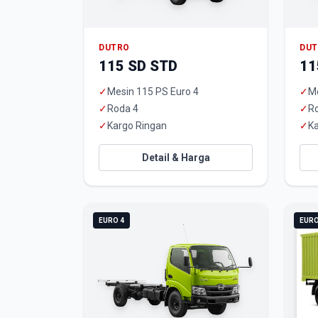
DUTRO
DU
115 SD STD
11
✓
Mesin 115 PS Euro 4
✓
Me
✓
Roda 4
✓
R
✓
Kargo Ringan
✓
Ka
Detail & Harga
EURO 4
EURO