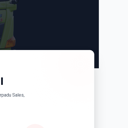
I
erpadu Sales,