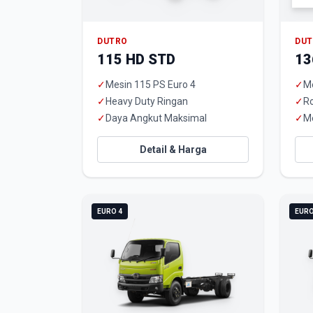
DUTRO
DU
115 HD STD
13
✓
Mesin 115 PS Euro 4
✓
Me
✓
Heavy Duty Ringan
✓
R
✓
Daya Angkut Maksimal
✓
M
Detail & Harga
EURO 4
EURO