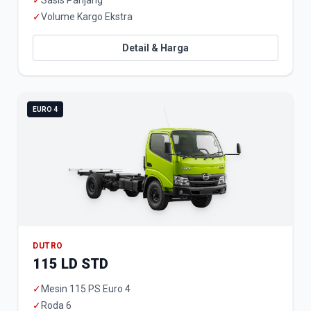
✓
Sasis Panjang
✓
Volume Kargo Ekstra
Detail & Harga
EURO 4
DUTRO
115 LD STD
✓
Mesin 115 PS Euro 4
✓
Roda 6