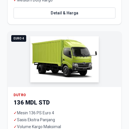
✓
Medium Duty Kargo
Detail & Harga
EURO 4
DUTRO
136 MDL STD
✓
Mesin 136 PS Euro 4
✓
Sasis Ekstra Panjang
✓
Volume Kargo Maksimal