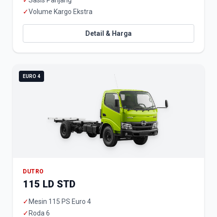
✓
Sasis Panjang
✓
Volume Kargo Ekstra
Detail & Harga
EURO 4
DUTRO
115 LD STD
✓
Mesin 115 PS Euro 4
✓
Roda 6