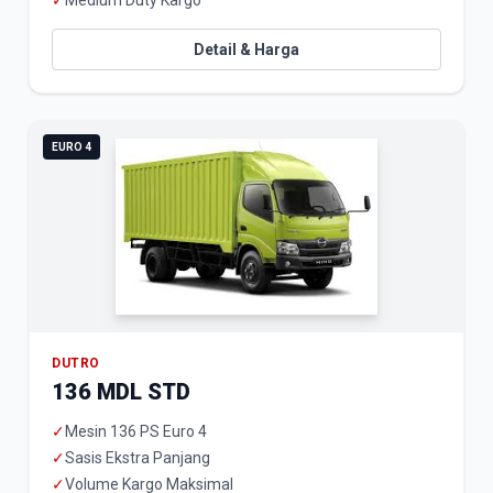
✓
Medium Duty Kargo
Detail & Harga
EURO 4
DUTRO
136 MDL STD
✓
Mesin 136 PS Euro 4
✓
Sasis Ekstra Panjang
✓
Volume Kargo Maksimal