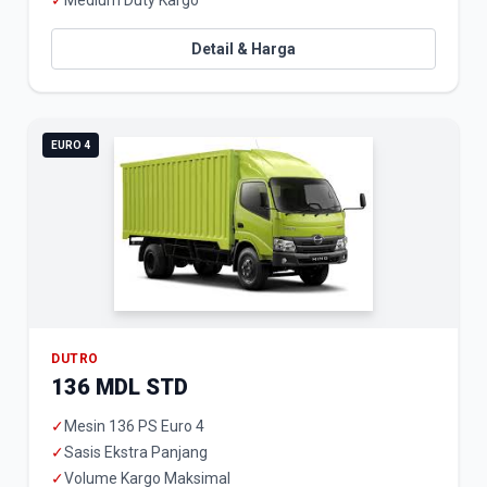
✓
Medium Duty Kargo
Detail & Harga
EURO 4
DUTRO
136 MDL STD
✓
Mesin 136 PS Euro 4
✓
Sasis Ekstra Panjang
✓
Volume Kargo Maksimal