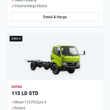
✓
Sasis Panjang
✓
Volume Kargo Ekstra
Detail & Harga
EURO 4
DUTRO
115 LD STD
✓
Mesin 115 PS Euro 4
✓
Roda 6