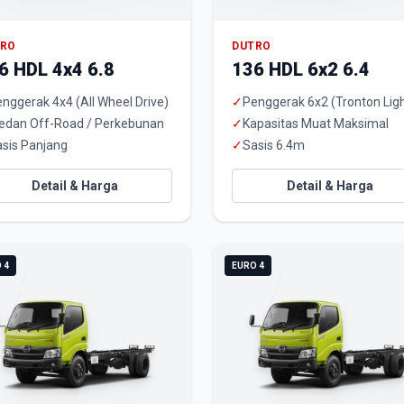
TRO
DUTRO
6 HDL 4x4 6.8
136 HDL 6x2 6.4
nggerak 4x4 (All Wheel Drive)
✓
Penggerak 6x2 (Tronton Ligh
edan Off-Road / Perkebunan
✓
Kapasitas Muat Maksimal
sis Panjang
✓
Sasis 6.4m
Detail & Harga
Detail & Harga
 4
EURO 4