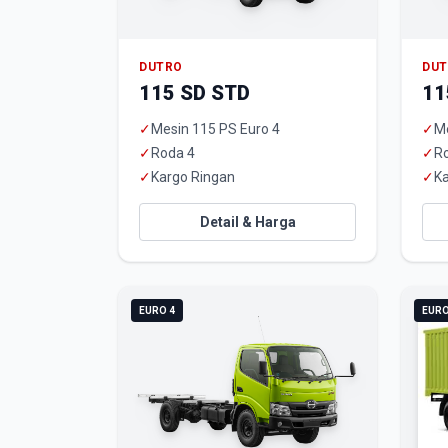
DUTRO
DU
115 SD STD
11
✓
Mesin 115 PS Euro 4
✓
Me
✓
Roda 4
✓
R
✓
Kargo Ringan
✓
Ka
Detail & Harga
EURO 4
EURO