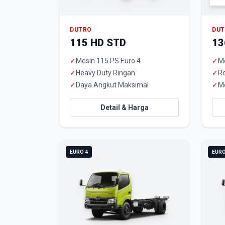
DUTRO
DU
115 HD STD
13
✓
Mesin 115 PS Euro 4
✓
Me
✓
Heavy Duty Ringan
✓
R
✓
Daya Angkut Maksimal
✓
M
Detail & Harga
EURO 4
EURO