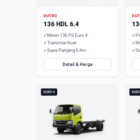
DUTRO
DU
136 HDL 6.4
13
✓
Mesin 136 PS Euro 4
✓
Pe
✓
Transmisi Kuat
✓
M
✓
Sasis Panjang 6.4m
✓
Sa
Detail & Harga
EURO 4
EURO