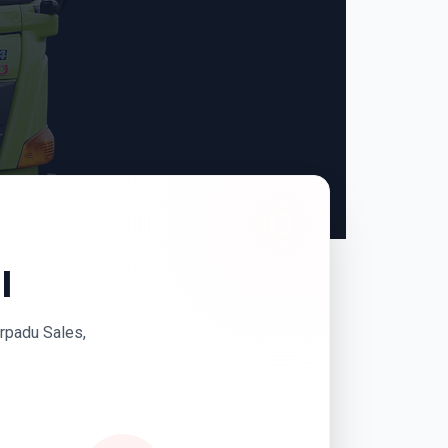
I
erpadu Sales,