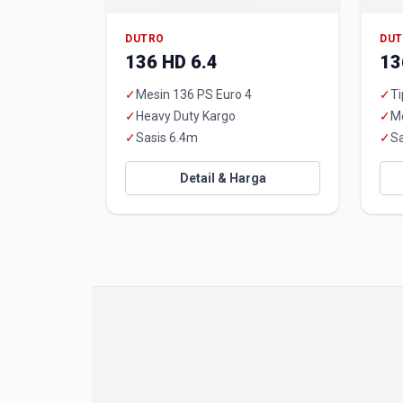
DUTRO
DU
136 HD 6.4
13
✓
Mesin 136 PS Euro 4
✓
Ti
✓
Heavy Duty Kargo
✓
M
✓
Sasis 6.4m
✓
Sa
Detail & Harga