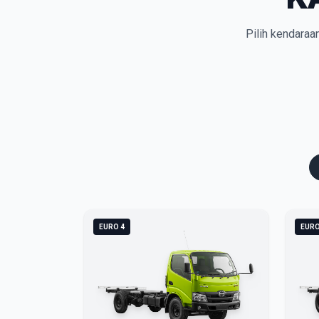
Pilih kendaraa
EURO 4
EURO