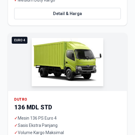
✓
Medium Duty Kargo
Detail & Harga
EURO 4
DUTRO
136 MDL STD
✓
Mesin 136 PS Euro 4
✓
Sasis Ekstra Panjang
✓
Volume Kargo Maksimal