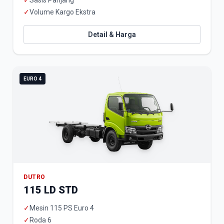
✓
Sasis Panjang
✓
Volume Kargo Ekstra
Detail & Harga
EURO 4
DUTRO
115 LD STD
✓
Mesin 115 PS Euro 4
✓
Roda 6