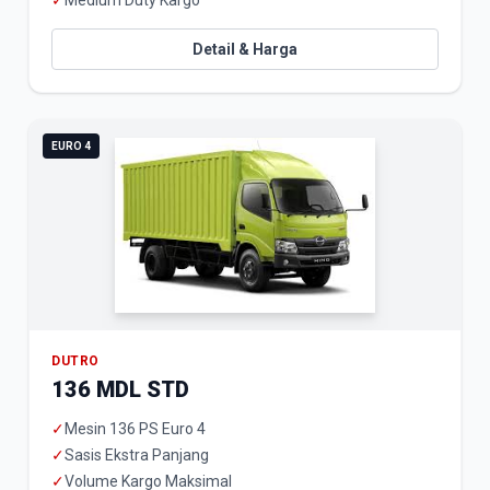
✓
Medium Duty Kargo
Detail & Harga
EURO 4
DUTRO
136 MDL STD
✓
Mesin 136 PS Euro 4
✓
Sasis Ekstra Panjang
✓
Volume Kargo Maksimal