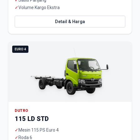
✓
Sasis Panjang
✓
Volume Kargo Ekstra
Detail & Harga
EURO 4
DUTRO
115 LD STD
✓
Mesin 115 PS Euro 4
✓
Roda 6