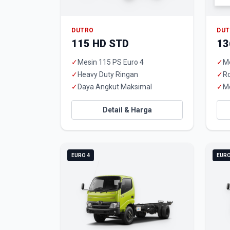
DUTRO
DU
115 HD STD
13
✓
Mesin 115 PS Euro 4
✓
Me
✓
Heavy Duty Ringan
✓
R
✓
Daya Angkut Maksimal
✓
M
Detail & Harga
EURO 4
EURO