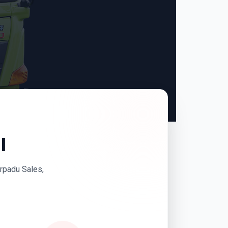
I
erpadu Sales,