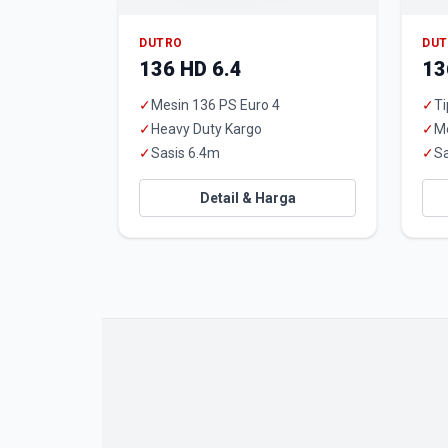
DUTRO
DU
136 HD 6.4
13
✓
Mesin 136 PS Euro 4
✓
Ti
✓
Heavy Duty Kargo
✓
M
✓
Sasis 6.4m
✓
Sa
Detail & Harga