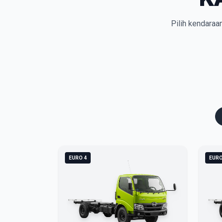
Pilih kendaraa
EURO 4
EURO