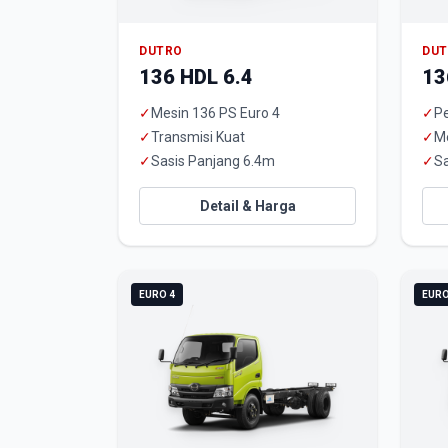
DUTRO
DU
136 HDL 6.4
13
✓
Mesin 136 PS Euro 4
✓
Pe
✓
Transmisi Kuat
✓
M
✓
Sasis Panjang 6.4m
✓
Sa
Detail & Harga
EURO 4
EURO