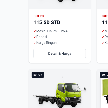
DUTRO
DU
115 SD STD
11
✓
Mesin 115 PS Euro 4
✓
Me
✓
Roda 4
✓
R
✓
Kargo Ringan
✓
Ka
Detail & Harga
EURO 4
EURO