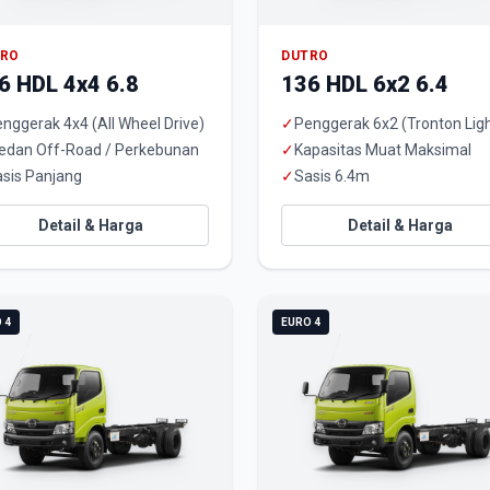
TRO
DUTRO
6 HDL 4x4 6.8
136 HDL 6x2 6.4
nggerak 4x4 (All Wheel Drive)
✓
Penggerak 6x2 (Tronton Ligh
edan Off-Road / Perkebunan
✓
Kapasitas Muat Maksimal
sis Panjang
✓
Sasis 6.4m
Detail & Harga
Detail & Harga
 4
EURO 4