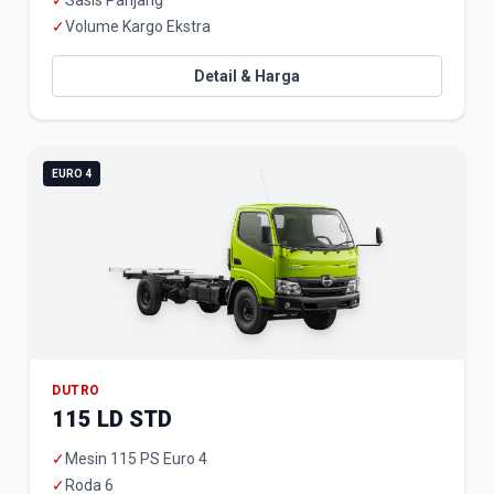
✓
Sasis Panjang
✓
Volume Kargo Ekstra
Detail & Harga
EURO 4
DUTRO
115 LD STD
✓
Mesin 115 PS Euro 4
✓
Roda 6