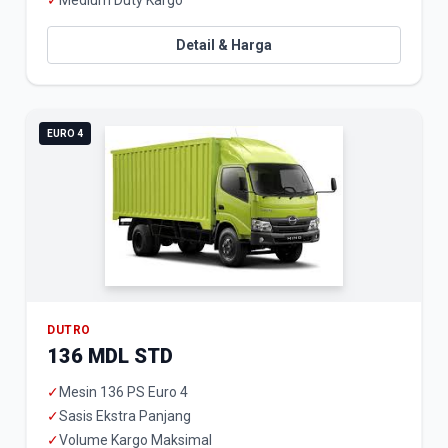
✓
Medium Duty Kargo
Detail & Harga
EURO 4
DUTRO
136 MDL STD
✓
Mesin 136 PS Euro 4
✓
Sasis Ekstra Panjang
✓
Volume Kargo Maksimal