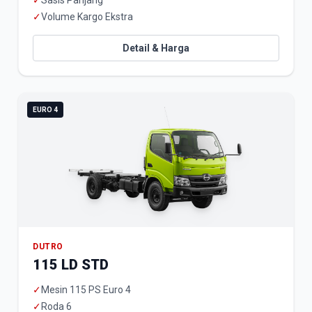
✓
Sasis Panjang
✓
Volume Kargo Ekstra
Detail & Harga
EURO 4
DUTRO
115 LD STD
✓
Mesin 115 PS Euro 4
✓
Roda 6