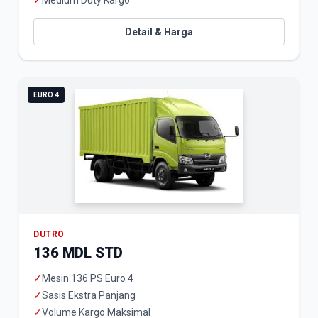
✓
Medium Duty Kargo
Detail & Harga
EURO 4
DUTRO
136 MDL STD
✓
Mesin 136 PS Euro 4
✓
Sasis Ekstra Panjang
✓
Volume Kargo Maksimal