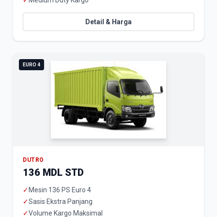
✓
Medium Duty Kargo
Detail & Harga
EURO 4
DUTRO
136 MDL STD
✓
Mesin 136 PS Euro 4
✓
Sasis Ekstra Panjang
✓
Volume Kargo Maksimal