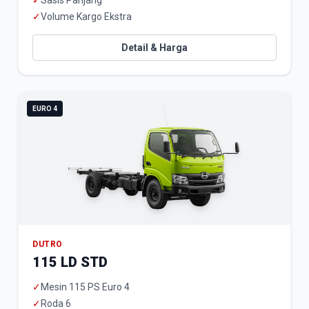
✓
Sasis Panjang
✓
Volume Kargo Ekstra
Detail & Harga
EURO 4
DUTRO
115 LD STD
✓
Mesin 115 PS Euro 4
✓
Roda 6