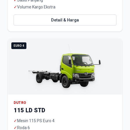
✓
Sasis Panjang
✓
Volume Kargo Ekstra
Detail & Harga
EURO 4
DUTRO
115 LD STD
✓
Mesin 115 PS Euro 4
✓
Roda 6