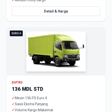
✓
Medium Duty Kargo
Detail & Harga
EURO 4
DUTRO
136 MDL STD
✓
Mesin 136 PS Euro 4
✓
Sasis Ekstra Panjang
✓
Volume Kargo Maksimal