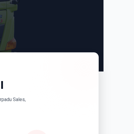
I
erpadu Sales,