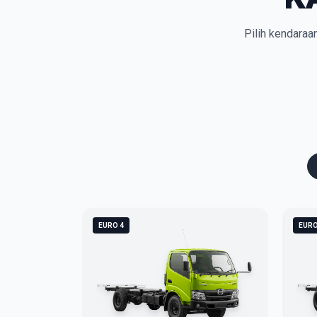
Pilih kendaraa
EURO 4
EURO