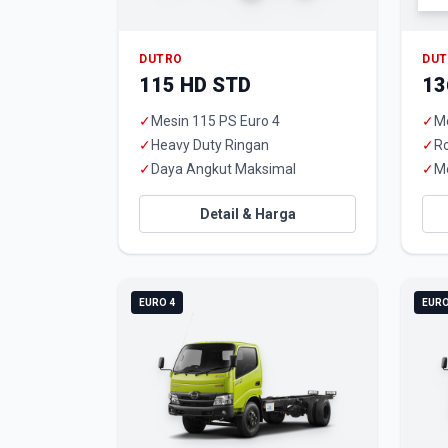
DUTRO
DU
115 HD STD
13
✓
Mesin 115 PS Euro 4
✓
Me
✓
Heavy Duty Ringan
✓
R
✓
Daya Angkut Maksimal
✓
M
Detail & Harga
EURO 4
EURO