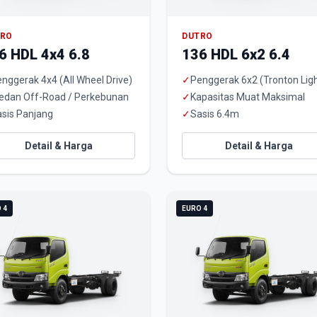
TRO
DUTRO
6 HDL 4x4 6.8
136 HDL 6x2 6.4
nggerak 4x4 (All Wheel Drive)
✓
Penggerak 6x2 (Tronton Ligh
edan Off-Road / Perkebunan
✓
Kapasitas Muat Maksimal
sis Panjang
✓
Sasis 6.4m
Detail & Harga
Detail & Harga
 4
EURO 4