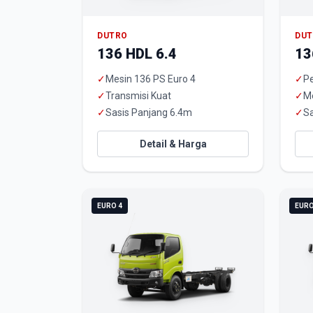
DUTRO
DU
136 HDL 6.4
13
✓
Mesin 136 PS Euro 4
✓
Pe
✓
Transmisi Kuat
✓
M
✓
Sasis Panjang 6.4m
✓
Sa
Detail & Harga
EURO 4
EURO