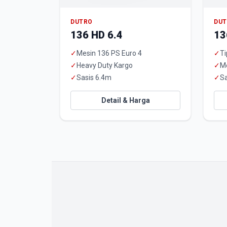
DUTRO
DU
136 HD 6.4
13
✓
Mesin 136 PS Euro 4
✓
Ti
✓
Heavy Duty Kargo
✓
M
✓
Sasis 6.4m
✓
Sa
Detail & Harga