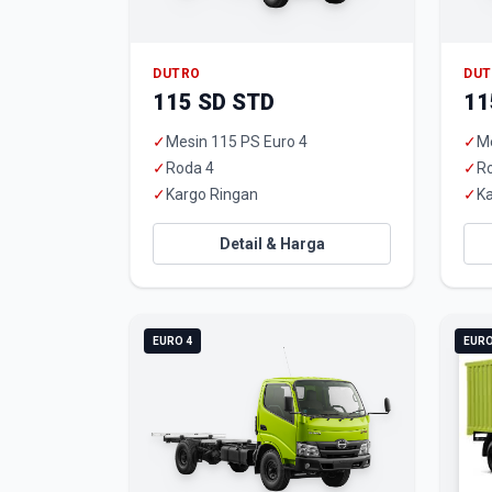
DUTRO
DU
115 SD STD
11
✓
Mesin 115 PS Euro 4
✓
Me
✓
Roda 4
✓
R
✓
Kargo Ringan
✓
Ka
Detail & Harga
EURO 4
EURO