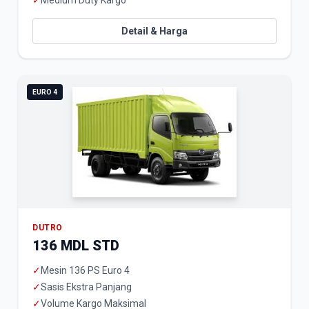
✓
Medium Duty Kargo
Detail & Harga
EURO 4
DUTRO
136 MDL STD
✓
Mesin 136 PS Euro 4
✓
Sasis Ekstra Panjang
✓
Volume Kargo Maksimal