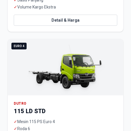
✓
Sasis Panjang
✓
Volume Kargo Ekstra
Detail & Harga
EURO 4
DUTRO
115 LD STD
✓
Mesin 115 PS Euro 4
✓
Roda 6