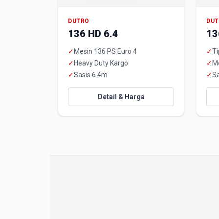
DUTRO
DU
136 HD 6.4
13
✓
Mesin 136 PS Euro 4
✓
Ti
✓
Heavy Duty Kargo
✓
M
✓
Sasis 6.4m
✓
Sa
Detail & Harga