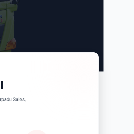
I
erpadu Sales,