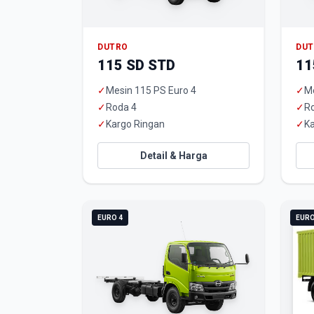
DUTRO
DU
115 SD STD
11
✓
Mesin 115 PS Euro 4
✓
Me
✓
Roda 4
✓
R
✓
Kargo Ringan
✓
Ka
Detail & Harga
EURO 4
EURO