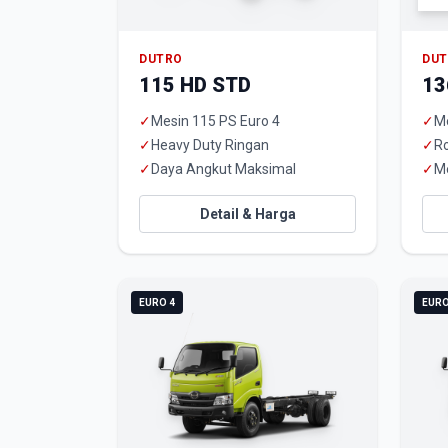
DUTRO
DU
115 HD STD
13
✓
Mesin 115 PS Euro 4
✓
Me
✓
Heavy Duty Ringan
✓
R
✓
Daya Angkut Maksimal
✓
M
Detail & Harga
EURO 4
EURO