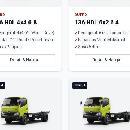
TRO
DUTRO
6 HDL 4x4 6.8
136 HDL 6x2 6.4
nggerak 4x4 (All Wheel Drive)
✓
Penggerak 6x2 (Tronton Ligh
edan Off-Road / Perkebunan
✓
Kapasitas Muat Maksimal
sis Panjang
✓
Sasis 6.4m
Detail & Harga
Detail & Harga
 4
EURO 4