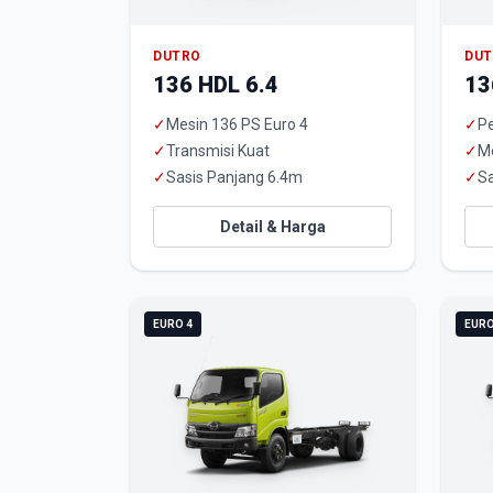
DUTRO
DU
136 HDL 6.4
13
✓
Mesin 136 PS Euro 4
✓
Pe
✓
Transmisi Kuat
✓
M
✓
Sasis Panjang 6.4m
✓
Sa
Detail & Harga
EURO 4
EURO