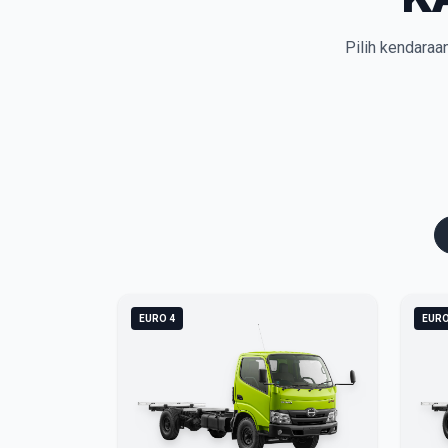
Pilih kendaraa
EURO 4
EURO