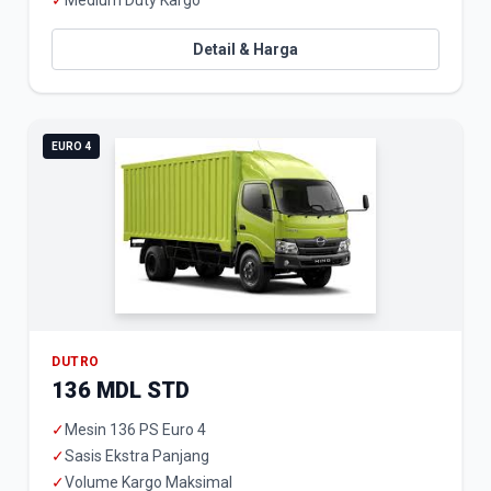
✓
Medium Duty Kargo
Detail & Harga
EURO 4
DUTRO
136 MDL STD
✓
Mesin 136 PS Euro 4
✓
Sasis Ekstra Panjang
✓
Volume Kargo Maksimal