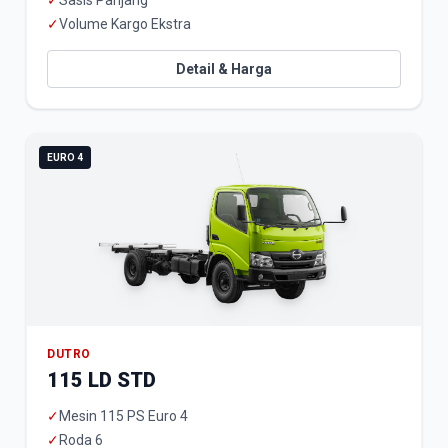
✓
Sasis Panjang
✓
Volume Kargo Ekstra
Detail & Harga
EURO 4
DUTRO
115 LD STD
✓
Mesin 115 PS Euro 4
✓
Roda 6