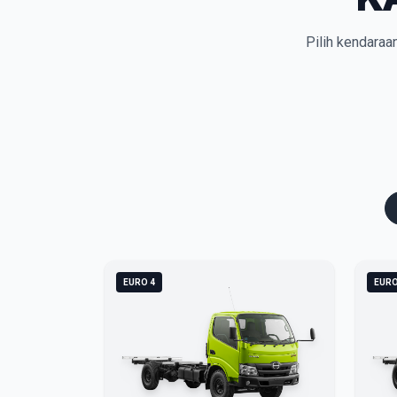
Pilih kendaraa
EURO 4
EURO