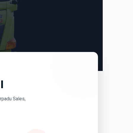
I
erpadu Sales,