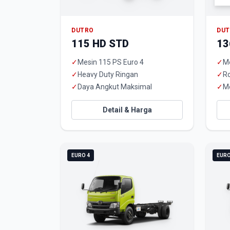
DUTRO
DU
115 HD STD
13
✓
Mesin 115 PS Euro 4
✓
Me
✓
Heavy Duty Ringan
✓
R
✓
Daya Angkut Maksimal
✓
M
Detail & Harga
EURO 4
EURO