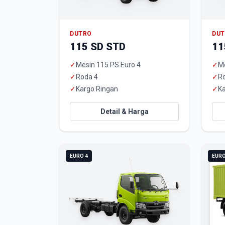
DUTRO
DU
115 SD STD
11
✓
Mesin 115 PS Euro 4
✓
Me
✓
Roda 4
✓
R
✓
Kargo Ringan
✓
Ka
Detail & Harga
EURO 4
EURO