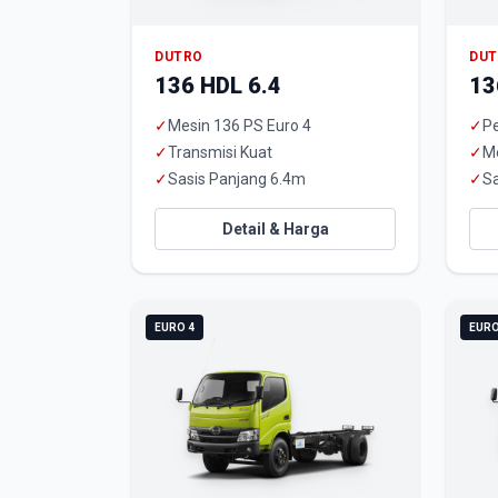
DUTRO
DU
136 HDL 6.4
13
✓
Mesin 136 PS Euro 4
✓
Pe
✓
Transmisi Kuat
✓
M
✓
Sasis Panjang 6.4m
✓
Sa
Detail & Harga
EURO 4
EURO