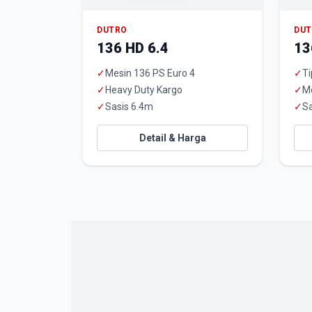
DUTRO
DU
136 HD 6.4
13
✓
Mesin 136 PS Euro 4
✓
Ti
✓
Heavy Duty Kargo
✓
M
✓
Sasis 6.4m
✓
Sa
Detail & Harga