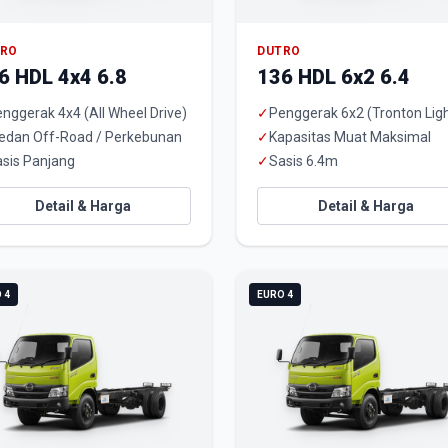
TRO
DUTRO
6 HDL 4x4 6.8
136 HDL 6x2 6.4
nggerak 4x4 (All Wheel Drive)
✓
Penggerak 6x2 (Tronton Ligh
edan Off-Road / Perkebunan
✓
Kapasitas Muat Maksimal
sis Panjang
✓
Sasis 6.4m
Detail & Harga
Detail & Harga
 4
EURO 4