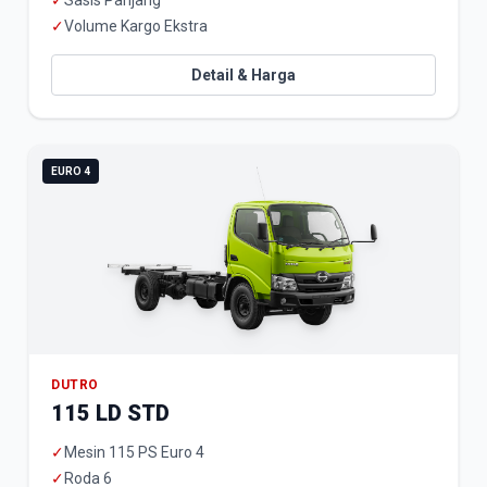
✓
Sasis Panjang
✓
Volume Kargo Ekstra
Detail & Harga
EURO 4
DUTRO
115 LD STD
✓
Mesin 115 PS Euro 4
✓
Roda 6