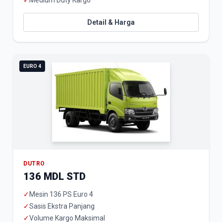
✓
Medium Duty Kargo
Detail & Harga
EURO 4
DUTRO
136 MDL STD
✓
Mesin 136 PS Euro 4
✓
Sasis Ekstra Panjang
✓
Volume Kargo Maksimal