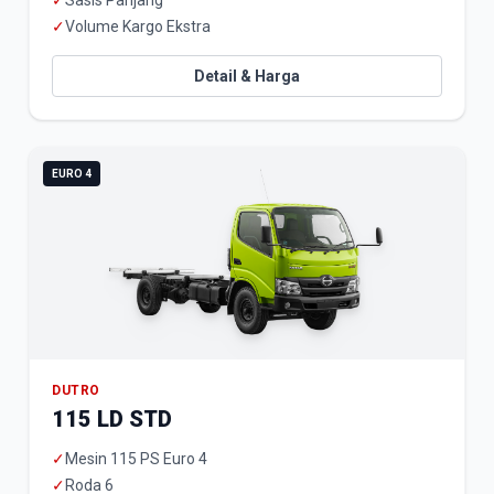
✓
Sasis Panjang
✓
Volume Kargo Ekstra
Detail & Harga
EURO 4
DUTRO
115 LD STD
✓
Mesin 115 PS Euro 4
✓
Roda 6