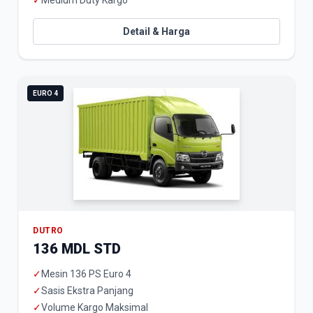
✓
Medium Duty Kargo
Detail & Harga
EURO 4
DUTRO
136 MDL STD
✓
Mesin 136 PS Euro 4
✓
Sasis Ekstra Panjang
✓
Volume Kargo Maksimal