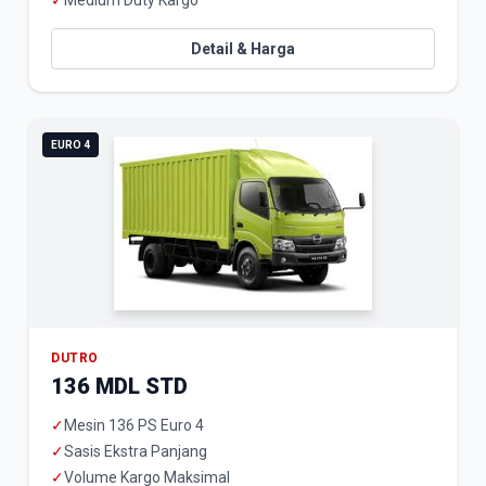
✓
Medium Duty Kargo
Detail & Harga
EURO 4
DUTRO
136 MDL STD
✓
Mesin 136 PS Euro 4
✓
Sasis Ekstra Panjang
✓
Volume Kargo Maksimal