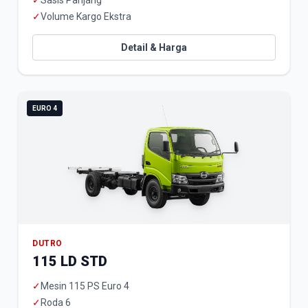
✓
Sasis Panjang
✓
Volume Kargo Ekstra
Detail & Harga
EURO 4
DUTRO
115 LD STD
✓
Mesin 115 PS Euro 4
✓
Roda 6