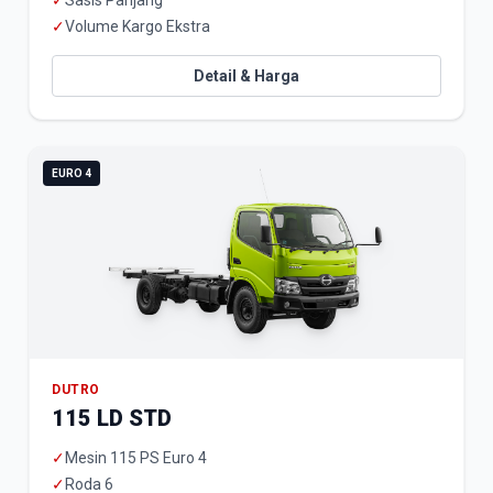
✓
Sasis Panjang
✓
Volume Kargo Ekstra
Detail & Harga
EURO 4
DUTRO
115 LD STD
✓
Mesin 115 PS Euro 4
✓
Roda 6