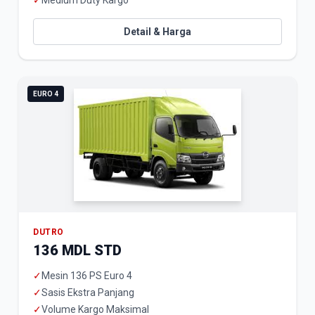
✓
Medium Duty Kargo
Detail & Harga
EURO 4
DUTRO
136 MDL STD
✓
Mesin 136 PS Euro 4
✓
Sasis Ekstra Panjang
✓
Volume Kargo Maksimal