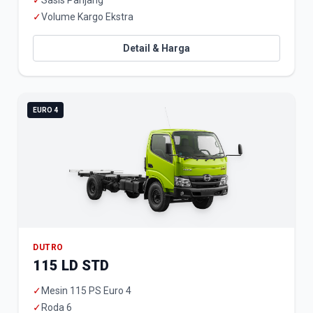
✓
Sasis Panjang
✓
Volume Kargo Ekstra
Detail & Harga
EURO 4
DUTRO
115 LD STD
✓
Mesin 115 PS Euro 4
✓
Roda 6