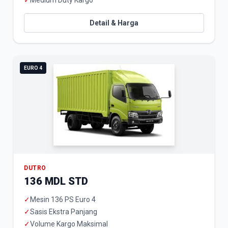
✓
Medium Duty Kargo
Detail & Harga
EURO 4
DUTRO
136 MDL STD
✓
Mesin 136 PS Euro 4
✓
Sasis Ekstra Panjang
✓
Volume Kargo Maksimal