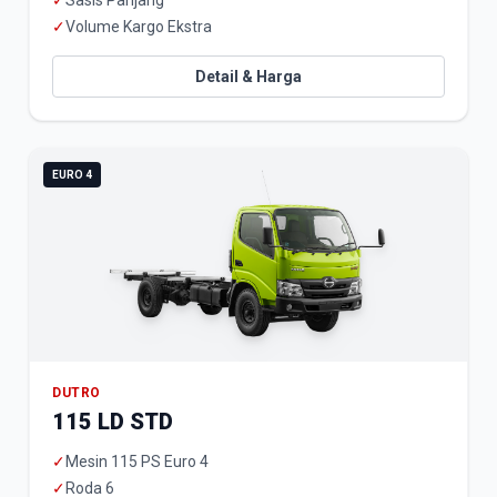
✓
Sasis Panjang
✓
Volume Kargo Ekstra
Detail & Harga
EURO 4
DUTRO
115 LD STD
✓
Mesin 115 PS Euro 4
✓
Roda 6