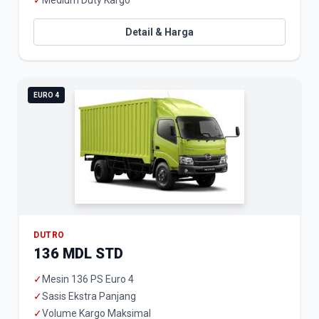
✓
Medium Duty Kargo
Detail & Harga
EURO 4
DUTRO
136 MDL STD
✓
Mesin 136 PS Euro 4
✓
Sasis Ekstra Panjang
✓
Volume Kargo Maksimal