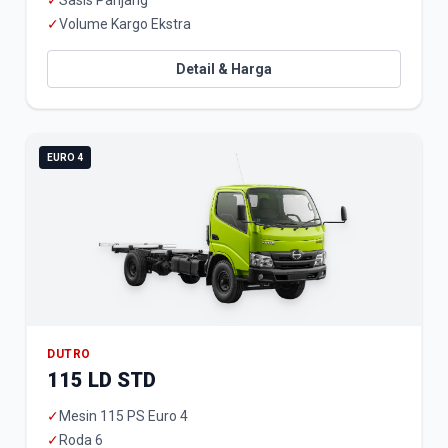
✓
Sasis Panjang
✓
Volume Kargo Ekstra
Detail & Harga
EURO 4
DUTRO
115 LD STD
✓
Mesin 115 PS Euro 4
✓
Roda 6