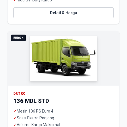
✓
Medium Duty Kargo
Detail & Harga
EURO 4
DUTRO
136 MDL STD
✓
Mesin 136 PS Euro 4
✓
Sasis Ekstra Panjang
✓
Volume Kargo Maksimal