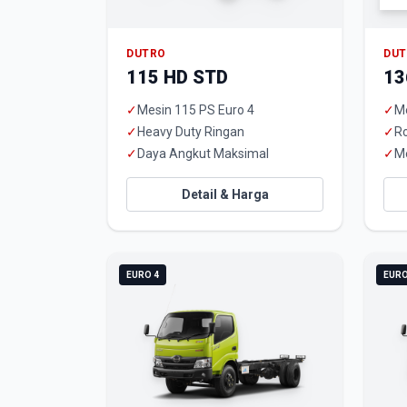
DUTRO
DU
115 HD STD
13
✓
Mesin 115 PS Euro 4
✓
Me
✓
Heavy Duty Ringan
✓
R
✓
Daya Angkut Maksimal
✓
M
Detail & Harga
EURO 4
EURO