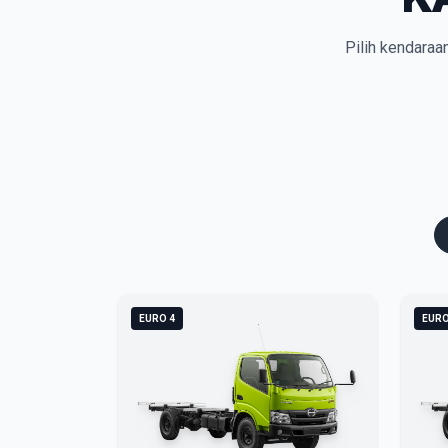
Pilih kendaraa
EURO 4
EURO