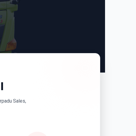
I
erpadu Sales,