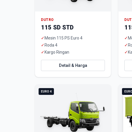
DUTRO
DU
115 SD STD
11
✓
Mesin 115 PS Euro 4
✓
Me
✓
Roda 4
✓
R
✓
Kargo Ringan
✓
Ka
Detail & Harga
EURO 4
EURO