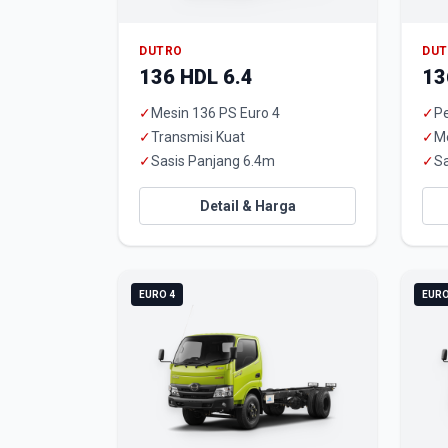
DUTRO
DU
136 HDL 6.4
13
✓
Mesin 136 PS Euro 4
✓
Pe
✓
Transmisi Kuat
✓
M
✓
Sasis Panjang 6.4m
✓
Sa
Detail & Harga
EURO 4
EURO