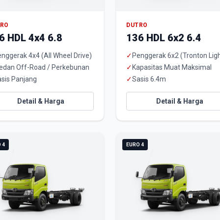
TRO
DUTRO
6 HDL 4x4 6.8
136 HDL 6x2 6.4
nggerak 4x4 (All Wheel Drive)
✓
Penggerak 6x2 (Tronton Ligh
edan Off-Road / Perkebunan
✓
Kapasitas Muat Maksimal
sis Panjang
✓
Sasis 6.4m
Detail & Harga
Detail & Harga
 4
EURO 4