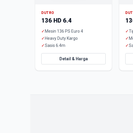
DUTRO
DU
136 HD 6.4
13
✓
Mesin 136 PS Euro 4
✓
Ti
✓
Heavy Duty Kargo
✓
M
✓
Sasis 6.4m
✓
Sa
Detail & Harga