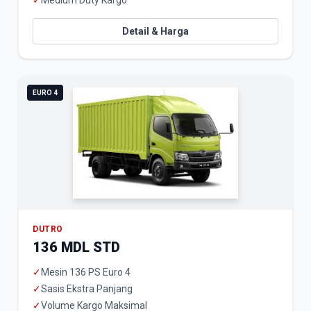
✓
Medium Duty Kargo
Detail & Harga
EURO 4
DUTRO
136 MDL STD
✓
Mesin 136 PS Euro 4
✓
Sasis Ekstra Panjang
✓
Volume Kargo Maksimal