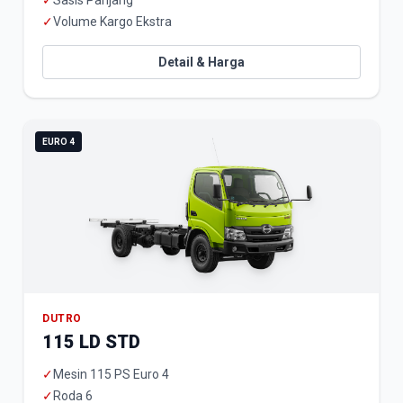
✓
Sasis Panjang
✓
Volume Kargo Ekstra
Detail & Harga
EURO 4
DUTRO
115 LD STD
✓
Mesin 115 PS Euro 4
✓
Roda 6