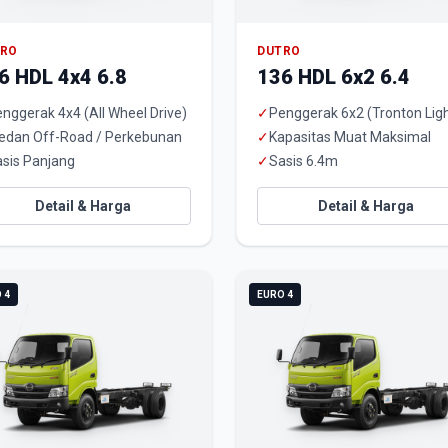
TRO
DUTRO
6 HDL 4x4 6.8
136 HDL 6x2 6.4
nggerak 4x4 (All Wheel Drive)
✓
Penggerak 6x2 (Tronton Ligh
edan Off-Road / Perkebunan
✓
Kapasitas Muat Maksimal
sis Panjang
✓
Sasis 6.4m
Detail & Harga
Detail & Harga
 4
EURO 4