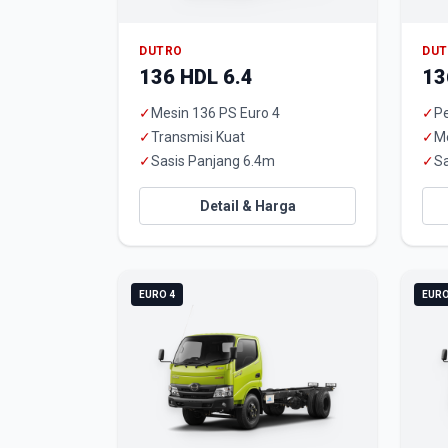
DUTRO
DU
136 HDL 6.4
13
✓
Mesin 136 PS Euro 4
✓
Pe
✓
Transmisi Kuat
✓
M
✓
Sasis Panjang 6.4m
✓
Sa
Detail & Harga
EURO 4
EURO