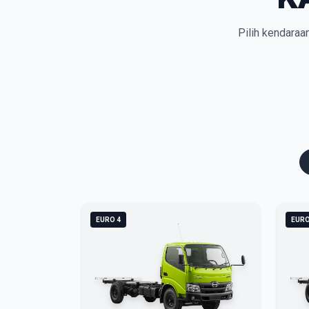
Pilih kendaraa
EURO 4
EURO