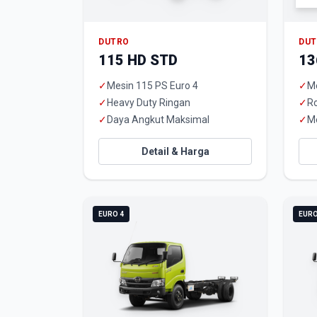
DUTRO
DU
115 HD STD
13
✓
Mesin 115 PS Euro 4
✓
Me
✓
Heavy Duty Ringan
✓
R
✓
Daya Angkut Maksimal
✓
M
Detail & Harga
EURO 4
EURO