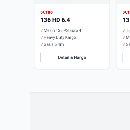
DUTRO
DU
136 HD 6.4
13
✓
Mesin 136 PS Euro 4
✓
Ti
✓
Heavy Duty Kargo
✓
M
✓
Sasis 6.4m
✓
Sa
Detail & Harga