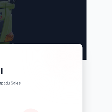
I
erpadu Sales,