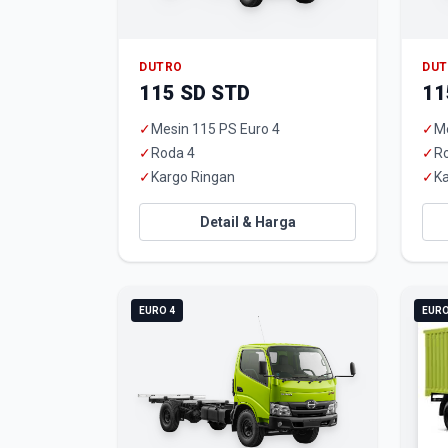
DUTRO
DU
115 SD STD
11
✓
Mesin 115 PS Euro 4
✓
Me
✓
Roda 4
✓
R
✓
Kargo Ringan
✓
Ka
Detail & Harga
EURO 4
EURO