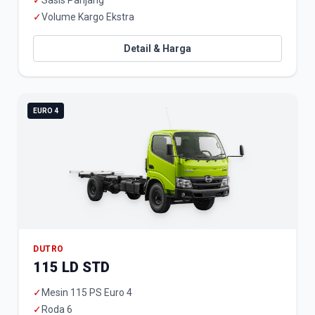
✓
Sasis Panjang
✓
Volume Kargo Ekstra
Detail & Harga
EURO 4
DUTRO
115 LD STD
✓
Mesin 115 PS Euro 4
✓
Roda 6