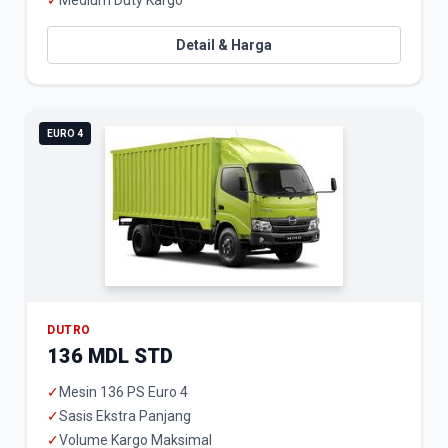
✓
Medium Duty Kargo
Detail & Harga
EURO 4
DUTRO
136 MDL STD
✓
Mesin 136 PS Euro 4
✓
Sasis Ekstra Panjang
✓
Volume Kargo Maksimal