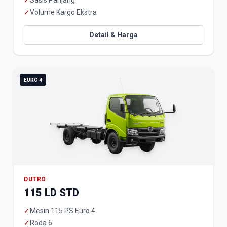
✓
Sasis Panjang
✓
Volume Kargo Ekstra
Detail & Harga
EURO 4
DUTRO
115 LD STD
✓
Mesin 115 PS Euro 4
✓
Roda 6