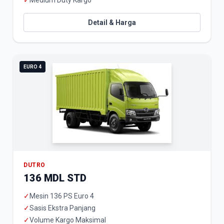
✓
Medium Duty Kargo
Detail & Harga
EURO 4
DUTRO
136 MDL STD
✓
Mesin 136 PS Euro 4
✓
Sasis Ekstra Panjang
✓
Volume Kargo Maksimal