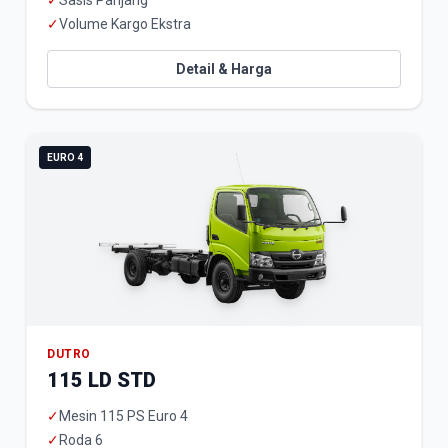
✓
Sasis Panjang
✓
Volume Kargo Ekstra
Detail & Harga
EURO 4
DUTRO
115 LD STD
✓
Mesin 115 PS Euro 4
✓
Roda 6